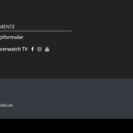
MENTE
gsformular
cerwatch TV
-labs.de