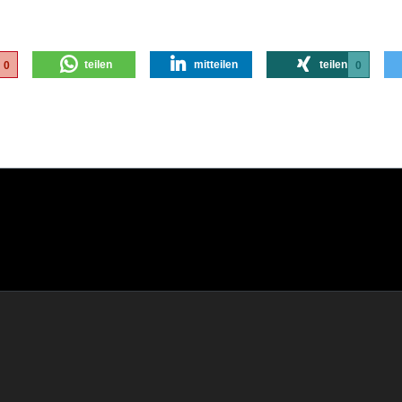
teilen
mitteilen
teilen
0
0