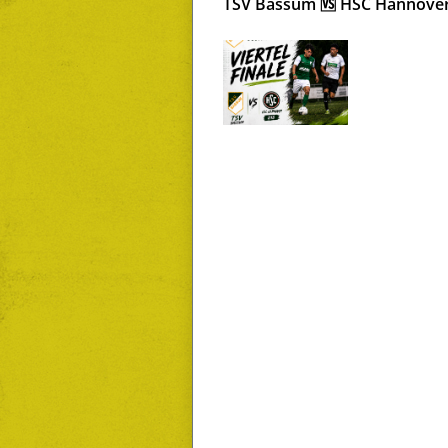
TSV Bassum 🆚 HSC Hannove