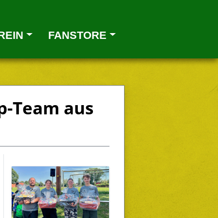
Next
REIN
FANSTORE
op-Team aus